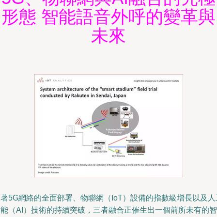
形態 智能語音外呼的變革與
未來
著5G網絡的全面部署、物聯網（IoT）設備的指數級增長以及人
智能（AI）技術的持續突破，三者融合正催生出一個前所未有的智