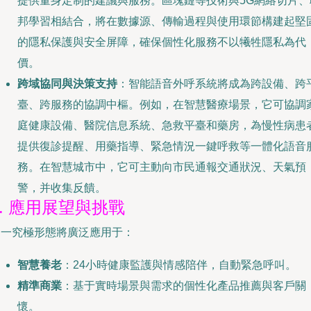
提供量身定制的建議與服務。區塊鏈等技術與5G網絡切片、
邦學習相結合，將在數據源、傳輸過程與使用環節構建起堅
的隱私保護與安全屏障，確保個性化服務不以犧牲隱私為代
價。
跨域協同與決策支持
：智能語音外呼系統將成為跨設備、跨
臺、跨服務的協調中樞。例如，在智慧醫療場景，它可協調
庭健康設備、醫院信息系統、急救平臺和藥房，為慢性病患
提供復診提醒、用藥指導、緊急情況一鍵呼救等一體化語音
務。在智慧城市中，它可主動向市民通報交通狀況、天氣預
警，并收集反饋。
3. 應用展望與挑戰
這一究極形態將廣泛應用于：
智慧養老
：24小時健康監護與情感陪伴，自動緊急呼叫。
精準商業
：基于實時場景與需求的個性化產品推薦與客戶關
懷。