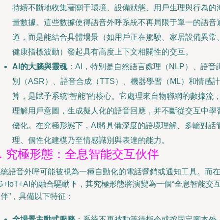
持續不斷地收集著關于環境、設備狀態、用戶生理與行為的
量數據。這些數據使得語音外呼系統不再局限于單一的語音
道，而是能結合具體場景（如用戶正在駕駛、家居設備異常
健康指標波動）發起具有高度上下文相關性的交互。
AI的大腦與靈魂
：AI，特別是自然語言處理（NLP）、語音
別（ASR）、語音合成（TTS）、機器學習（ML）和情感計
算，是賦予系統“智能”的核心。它處理來自物聯網的數據流
理解用戶意圖，生成擬人化的語音回應，并不斷從交互中學
優化。在究極形態下，AI將具備深度的語境理解、多輪對話
理、個性化建模乃至情感識別與表達的能力。
2. 究極形態：全息智能交互伙伴
傳統語音外呼可能被視為一種自動化的電話營銷或通知工具。而
G+IoT+AI的融合驅動下，其究極形態將演變為一個“全息智能交
伴”，具備以下特征：
全場景主動式服務
：系統不再被動等待指令或按固定腳本外