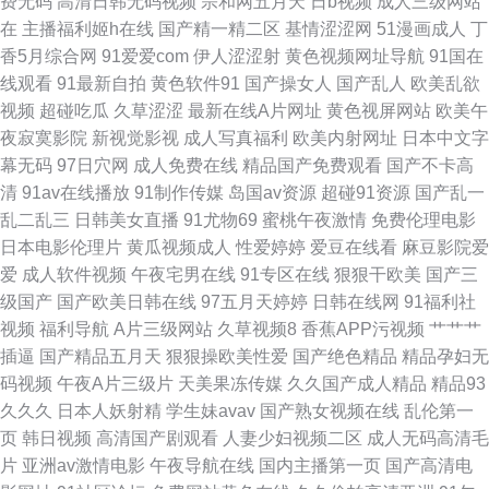
费无码
高清日韩无码视频
宗和网五月天
日b视频
成人三级网站
费观看91看片 综合瑟站 成人福利视频 首页成人免费入口 抖阴极品入口 人妻
在
主播福利姬h在线
国产精一精二区
基情涩涩网
51漫画成人
丁
香5月综合网
91爱爱com
伊人涩涩射
黄色视频网址导航
91国在
丝袜一区二区三区 福利AV网站 91app成人破解 久久亚洲熟妇中文字幕 95资
线观看
91最新自拍
黄色软件91
国产操女人
国产乱人
欧美乱欲
视频
超碰吃瓜
久草涩涩
最新在线A片网址
黄色视屏网站
欧美午
源超碰 日韩久久伊人 91色情视频在线观看入口 久热只精品在线 97国产情侣
夜寂寞影院
新视觉影视
成人写真福利
欧美内射网址
日本中文字
幕无码
97日穴网
成人免费在线
精品国产免费观看
国产不卡高
自拍 伊人日韩无码 加勒比东京热色图AV 中文八区2页 俺也去av 日韩欧美中
清
91av在线播放
91制作传媒
岛国av资源
超碰91资源
国产乱一
乱二乱三
日韩美女直播
91尤物69
蜜桃午夜激情
免费伦理电影
文字 成人天堂 四虎精品久久精品 爱豆伊人自拍 中文字幕188 久草精品福利
日本电影伦理片
黄瓜视频成人
性爱婷婷
爱豆在线看
麻豆影院爱
爱
成人软件视频
午夜宅男在线
91专区在线
狠狠干欧美
国产三
视频 91免费在线观看网页 影音先锋av中文字幕 欧美精品91爱爱 91麻豆视屏
级国产
国产欧美日韩在线
97五月天婷婷
日韩在线网
91福利社
视频
福利导航
A片三级网站
久草视频8
香蕉APP污视频
艹艹艹
深爱妞妞导航 成全影院热门电视剧 91吃瓜黑社 极品影院 香蕉嫩草 www久
插逼
国产精品五月天
狠狠操欧美性爱
国产绝色精品
精品孕妇无
码视频
午夜A片三级片
天美果冻传媒
久久国产成人精品
精品93
久 1024看片成人版 麻豆精品无码 91传媒色网站 极品国产极品美女在线 91
久久久
日本人妖射精
学生妹avav
国产熟女视频在线
乱伦第一
页
韩日视频
高清国产剧观看
人妻少妇视频二区
成人无码高清毛
大香萑 国产性爱不卡在线观看 先锋影音成人Av站 aV不卡在线看 日韩刺激福
片
亚洲av激情电影
午夜导航在线
国内主播第一页
国产高清电