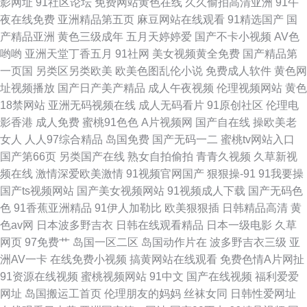
影网址
91社区论坛
免费网站黄色在线
久久偷拍高清亚洲
91午
利网址 91精东传媒果冻传媒 91av黑丝 东京热乱文 欧美日韩国产操逼网 91
夜在线免费
亚洲精品第五页
麻豆网站在线观看
91精选国产
国
产精品亚洲
黄色三级成年
五月天婷婷爱
国产不卡小视频
AV色
视频综合大全 麻豆传媒二区 91prontv 97淫网 久久艹网网啊 四虎野音 豆花
哟哟
亚洲天堂丁香五月
91社网
美女视频黄全免费
国产精品第
一页国
另类区另类欧美
欧美色图乱伦小说
免费成人软件
黄色网
视频在线 亚洲色天堂五月丁香 九九精品成人 91成人电影 国产久久青草 91草
址视频播放
国产日产美产精品
成人午夜视频
伦理视频网站
黄色
18禁网站
亚洲无码视频在线
成人无码看片
91原创社区
伦理电
逼视频网 国产精品乱轮一区二区
影香港
成人免费
蜜桃91色色
A片视频网
国产自在线
操欧美老
女人
人人97综合精品
岛国免费
国产无码一二
蜜桃tv网站入口
国产第66页
另类国产在线
熟女自拍偷拍
青青久视频
久草新视
频在线
激情深爱欧美激情
91视频官网国产
狠狠操-91
91我要操
国产ts视频网站
国产美女视频网站
91视频成人下载
国产无码色
色
91香蕉亚洲精品
91伊人加勒比
欧美狠狠插
日韩精品高清
黄
色av网
日本波多野吉衣
日韩在线观看精品
日本一级电影
久草
网页
97免费艹
岛国一区二区
岛国动作片在
波多野吉衣三级
亚
洲AV一卡
在线免费小视频
搞黄网站在线观看
免费色情A片网扯
91资源在线视频
蜜桃视频网站
91中文
国产在线视频
福利爱爱
网址
岛国搬运工首页
伦理朋友的妈妈
丝袜女同
日韩性爱网址