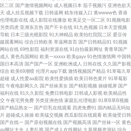
韩毛片总汇 精品免费国 四虎院网站 91福利是看爽片 a片网站ww 黄色极品网
区二区
国产激情视频网站
成人视频日本
茄子视频污
亚洲色欲天
天
成人丝瓜视频下载
日韩逼网
精东传媒入口
黄wwww色
香港
站蓝莓视频 一本到无码高清 91竹菊 男人的天堂黄色A片 亚洲天堂虎六六六
伦理电影在线
成人影院在线播放
欧美足交一区二区
91视频电影
另类四虎
亚洲东京热
国产不卡在线
91九色视频
日本天堂视频
AV日韩另类 激情五月天社区 天美mv限免在线 91人妻福利精品 国产区熟女
导航
日本三级光棍影院
91大神精品
欧美怡红院院二区
爱豆传
媒观看网站
综合日韩欧美
草逼网首页
国产日韩精品91
91视频
丝袜 先锋资源网站AV 97亚洲手机在线观看 另类性爱综合 91干看片逼爽爽淫
网站在线
69性影院
福利资源在线
91自拍最新网址
青青草国产
成人
黄色岛国网站
欧美一xxxxx
欧美gayv
91色情激情网
中国韩
绳子 福利资源站 日本乱码伦500 91看片网页版 污污色色视频网站 91尤物网
国日本高清
国产国产一区
亚洲欧洲成人
日韩在线
久久国产影视
综合
欧美69潮喷
伦理片app下载
激情视频国产精品
91草莓久草
页 精品久久天堂 婷婷无码下载 91秀秀 黄色视频网久久 日韩婷婷五月 91社
超碰
成人性爱aa影院
欧美性爱插插
欧美日韩色黄片
91草莓影
院
午夜电影网久久
国产丝袜美女
国产精彩视频
操碰视屏
国产
一区 福利小视频在线观看 91传媒免费观看天堂 精品国产二区三区三州 伊人
福利在线
91久久影院
免费日韩电影
日韩成人影视
欧美精品性
交
午夜宅男免费
另类亚洲色情
家庭乱伦理电影
91草B草B视频
久久五月 www无码色图 四虎视频 97肏屄 美女又w的网站 性爱av天堂 东方
国产精品熟女一
国产巨乳在线观看
四虎免费91
国内精品无码短
片
超碰成人操操
欧美猛交视频
西瓜影院在线观看
欧美做受日韩
av黄色免费 91社视频神马 国产成人久久 欧美一区操逼 91av免费视频 精品
国产在线一
国产原创视频在线
国产视频高清
国产丝袜一区
黄色
av网址大全
人妻乱视
国产成人在线网站
久草视频资源站
综合