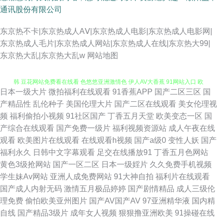
通讯股份有限公司
东京热不卡|东京热成人AⅤ|东京热成人电影|东京热成人电影网|
东京热成人毛片|东京热成人网站|东京热成人在线|东京热大99|
东京热大乱|东京热大乱w
网站地图
日本一级大片
微拍福利在线观看
91香蕉APP
国产二区三区
国
91巨炮美女网站 色综合国产成人 黑丝国产 婷婷激情操逼网 亚洲中文别类日
产精品性
乱伦种子
美国伦理大片
国产二区在线观看
美女伦理视
频
福利偷拍小视频
91社区国产
丁香五月天堂
欧美变态一区
国
韩 豆花网站免费看在线看 色悠悠亚洲激情色 伊人AV大香蕉 91网站入口 欧
产综合在线观看
国产免费一级片
福利视频资源站
成人午夜在线
观看
欧美图片在线观看
在线观看h视频
国产a级0
变性人妖
国产
美人妖淫乱成人专区 91资源公开在线 久草免费福利资源站 亚洲一本在线 91
福利永久
日韩中文字幕观看
足交在线播放91
丁香五月色网站
黄色3级抢网站
国产一区二区
日本一级婬片
久久免费手机视频
熊貓 欧美日韩精品专区 91九色porn蝌科 国产91福利视频 免费不卡肏屄视频
学生妹Av网站
亚洲人成免费网站
91大神自拍
福利片在线观看
国产成人内射无码
激情五月极品婷婷
国产剧情精品
成人三级伦
淫淫网4 91华人在线 超碰激情国产 男人天堂色91 影音先锋资源av不撸 超碰
理免费
偷怕欧美亚州图片
国产AV国产AV
97亚洲精华液
国内精
自线
国产精品3级片
成年女人视频
狠狠撸亚洲欧美
91操碰在线