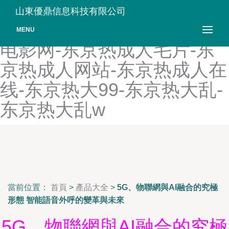
东京热不卡-东京热成人AⅤ-
山東優鼎信息科技有限公司
东京热成人电影-东京热成人
MENU
电影网-东京热成人毛片-东
京热成人网站-东京热成人在
线-东京热大99-东京热大乱-
东京热大乱w
當前位置：
首頁
>
產品大全
>
5G、物聯網與AI融合的究極
形態 智能語音外呼的變革與未來
5G、物聯網與AI融合的究極