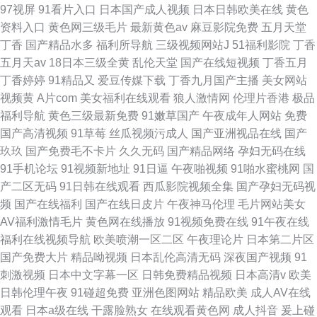
97视屏
91看片入口
日本国产成人视频
日本日韩欧美在线
黄色
资料入口
黄色网三级毛片
最新黄色av
麻豆影院免费
五月天堂
丁香
国产精品水多
福利所导航
三级视频网站J
51福利影院
丁香
五月天av
18日本三级全黄
乱伦天堂
国产在线短视频
丁香五月
丁香婷婷
91精品又
爱豆传媒下载
丁香九月国产主播
美女网站
视频黄
A片com
美女福利在线观看
狼人激情网
伦理片香港
极品
福利导航
黄色三级最新免费
91嫩草国产
午夜成年人网站
免费
国产高清视频
91草莓
丝瓜视频污成人
国产亚洲视品在线
国产
玖玖
国产免费毛不卡片
久久无码
国产精品网络
孕妇无码在线
91手机论坛
91视频新地址
91日逼
午夜啪视频
91啪水蜜桃网
国
产二区无码
91日韩在线观看
西瓜影院视频全集
国产孕妇无码视
频
国产在线福利
国产在线日皮片
午夜神马伦理
毛片网站美女
AV福利激情毛片
黄色网在线播放
91视频免费在线
91午夜在线
福利在线视频导航
欧美喷潮一区二区
午夜理论片
日本第二片区
国产免费大片
精品呦视频
日本乱伦高清无码
深夜国产视频
91
刺激视频
日本中文字幕一区
日韩免费精品视频
日本高清v
欧美
日韩伦理午夜
91碰超免费
亚洲色图网站
精品欧美
成人AV在线
观看
日本a级在线
干露脸熟女
在线观看黄色网
成人抖音
爰上碰