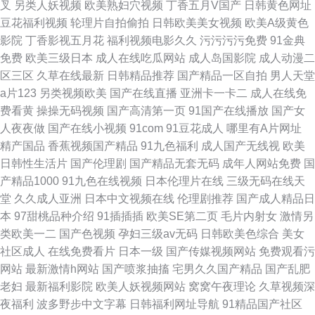
叉
另类人妖视频
欧美熟妇穴视频
丁香五月V国产
日韩黄色网址
豆花福利视频
轮理片自拍偷拍
日韩欧美美女视频
欧美A级黄色
影院
丁香影视五月花
福利视频电影久久
污污污污免费
91金典
免费
欧美三级日本
成人在线吃瓜网站
成人岛国影院
成人动漫二
区三区
久草在线最新
日韩精品推荐
国产精品一区自拍
男人天堂
a片123
另类视频欧美
国产在线直播
亚洲卡一卡二
成人在线免
费看黄
操操无码视频
国产高清第一页
91国产在线播放
国产女
人夜夜做
国产在线小视频
91com
91豆花成人
哪里有A片网址
精产国品
香蕉视频国产精品
91九色福利
成人国产无线视
欧美
日韩性生活片
国产伦理剧
国产精品无套无码
成年人网站免费
国
产精品1000
91九色在线视频
日本伦理片在线
三级无码在线天
堂
久久成人亚洲
日本中文视频在线
伦理剧推荐
国产成人精品日
本
97甜桃品种介绍
91插插插
欧美SE第二页
毛片内射女
激情另
类欧美一二
国产色视频
孕妇三级av无码
日韩欧美色综合
美女
社区成人
在线免费看片
日本一级
国产传媒视频网站
免费观看污
网站
最新激情h网站
国产喷浆抽搐
宅男久久国产精品
国产乱肥
老妇
最新福利影院
欧美人妖视频网站
窝窝午夜理论
久草视频深
夜福利
波多野步中文字幕
日韩福利网址导航
91精品国产社区