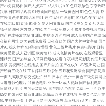
日韩毛片网址 91国自产啪 91资源在线播放 福利网址导航亚洲AV 另类深喉
产va免费观看
国产人妖第二
成人影片h
91色婷婷瑟色
东京热狠
狠草
日韩精品观看
91最新国产精品
一级黄色网
91色色人妻
都
TV 熟女一区二区 91av在线导航丝袜 东京热乱文 日韩A片一区二区免费 啊v
市激情婷婷
91精品国产91
云涩福利在线导航
91视色
午夜福利
在线网站
91直播
91处女
伊人网青青草
国产又爽又黄又无
久草
视频免费在线观看 天美人人插 91制片场性爱视频 久久福利影业 自拍九区 超
福利资源网
东方成人在线
国产一级免费大片
成年免费视频网站
国产在线播放网站
亚洲日本视频
淫淫网网
成人影视国产在线
深
碰成人网 91老师片黄网站 麻豆探花 91爱啪啪 肏屄社区 免费AV不卡 69麻豆
夜福利网址
欧美在线免费看
日夜夜欧美
国产大片中文字幕
国产
片91
操久婷婷
91视频你懂得
黄色三级片毛片
免费电影片
日韩
岛国成人在线不卡 日日夜夜內射 91在线观看免费 欧美日韩色五月 av人人爱
欧美爱爱
成人亚洲区
欧美性16
成人色情黄片在线
在线观看亚
洲精品
国产热综合
久草网视频在线看
午夜精品网影院
伦理片完
日韩欧美Aⅴ综合网 草莓丝瓜西瓜小视频 亚洲色天堂网 国产91免费在线视频
整版
黄视网站在线播放
国产片自拍
国产在线91
AV亚洲网址
国
产经典三级在线
丁香婷婷五月综合
五月花亚洲综合
国产影院第
亚洲无码不卡 肏屄网站在线 五月丁香啪啪 韩国成人网址导航 91精品视频下
一页
乱码欧美孕交
超碰在线艹
日本在线护士
黄色三级免费网址
香港电影伦理片
91黄色电影
亚洲一区成人视频
国产福利电影
载 欧美日韩色色网 91好看免费视频 国产第25页 在线看黄av免费在线 国产
日韩成人影片
男的天堂网AV
国产精品尤物在
免费a一毛片
欧美
肠交扩张另类
最新亚洲日韩精品
欧美在线视频
免费黄色网址在
精品久久中文字 午夜福利电影一区二区 日韩精品无码tv 超碰福利人人乐 免
线
主播第一页
丁香五月网
性爱东京热
草逼视频78
国产成人免