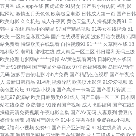
国产乱码久久婷婷 先锋影院资源av网 99超碰福利在线 五月婷婷社区 国产一
五月香
成人app在线
四虎试看
91男女
国产男小鲜肉同
福利影
院网站
激情五月天色色
欧美极品电影
日韩成人第一页
国产日韩
级片99 综合图区欧美 波多野结依 久久午夜福利专区 综合蜜桃日韩网站 92国
欧美电影
久久机热
成人午夜网
黄色天堂男人
操视频免费91
日
韩中文在线
精品中的精品
97国产精品视频
91美女在线视频
51
产区 九九精品免费视频 亚洲黄色hfh 91网址 久久草网站在线 91手机在线视
欧美
一区精品麻豆经典
国产在线观看资源
波多野洁衣视频
污网
站免费看
特级欧美在线观看
自拍视频91
91艹艹
久草网在线
18
频 日韩欧美亚洲日韩成人 91蜜桃在线看 日韩无码高清一区 av首页在线 婷婷
福利影院
老司机蜜桃在线
成人精品一区二区
韩日爆乳无码三级
欧美伦理电影网站
艹艹操操
AV黄色观看网站
日韩欧美在线国
激情激情 国产精品成 最新浮力网址公 极品AV福利精品 91传媒真人视频 激
产
新91视频网
国产精品分类在线
97午夜福利视频
岛国AV动作
无码
波多野吉依电影
小h片免费
国产精品色色视屏
国产午夜成
情文学人妻中文字幕 91伊人极品自拍 日韩国产成人久久色 豆花二区 伊人久
人
最新日韩精品
91福利视频导航
欧美喷水影院
91爱爱视频
欧
美色图论坛
91榴莲小视频
国产高清一卡新区
国产看片资源
二
网 97人人干 九七人人操 午夜福利福利物业 91视频网站免费看 国产在线二区
色吧97资源站
欧美日韩另类0
91华人
国产日韩一区二区
日本网
站在线免费
免费潮喷
91原创国产视频
成人吃瓜福利
国产在线9
91免费在线视频观看 精东福利电影 色色的网 av人人干 久久六视频 亚洲综合
操碰高清免费视频
午夜电影全集
国产AV无码
人妻系列
爱豆传
媒倩女幽魂
超清国产剧大全
91中文字幕在线
免费在线小视频
小说网 91小视 久久精品国产露脸 一本道夜夜干 大香蕉伊人亚洲 手机看片福
吃瓜福利小视频
免费91
国产日产亚洲精品
91社在线高清
人人
草香蕉
激情另类图片
亚洲欧美在线观看
成人三级成人三级
欧美