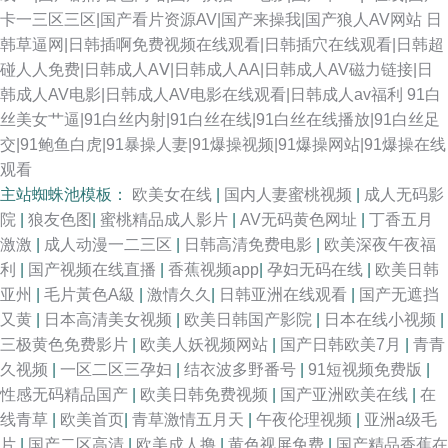
卡一三区三区|国产看片资源AV|国产来操我|国产狼人AV网站
日
韩草逼网|日韩插啊免费视频在线观看|日韩插穴在线观看|日韩超
碰人人免费|日韩成人AⅤ|日韩成人AA|日韩成人AV磁力链接|日
韩成人AV电影|日韩成人AV电影在线观看|日韩成人av福利
91白
丝美女艹逼|91白丝内射|91白丝在线|91白丝在线播放|91白丝足
交|91鲍鱼白虎|91暴操人妻|91爆操视频|91爆操网站|91爆操在线
观看
主站蜘蛛池模板：
欧美女在线
|
国内人妻蜜桃视频
|
成人无码影
院
|
狼友色图
|
蜜桃精品成人影片
|
AV无码黄色网址
|
丁香五月
激激
|
成人动漫一二三区
|
日韩高清免费电影
|
欧美深夜午夜福
利
|
国产视频在线直播
|
香蕉视频app
|
孕妇无码在线
|
欧美日韩
亚州
|
毛片黃色A級
|
激情久久
|
日韩亚洲在线观看
|
国产无遮挡
又黄
|
日本高清美女视频
|
欧美日韩国产影院
|
日本在线小视频
|
三极黄色免费影片
|
欧美人妖视频网站
|
国产日韩欧美7月
|
青青
久视频
|
一区二区三孕妇
|
结衣波多野番号
|
91短视频免费版
|
性感无码精品国产
|
欧美日韩免费视频
|
国产亚洲欧美在线
|
在
线青草
|
欧美首页
|
青草激情五月天
|
午夜伦理视频
|
亚洲a级毛
片
|
国产二区高清
|
欧美成人撸
|
黄色视屏免费
|
国产精品香蕉在