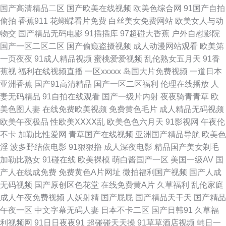
99人妻 久久福利资源站 夜竞久久香蕉网 91在线视频观看 蜜桃成人免费网站
国产高清精品二区
国产欧美在线视频
欧美色综合网
91国产自拍
偷拍
香蕉911
花蝴蝶看片免费
白丝美女免费网站
欧美女人与动
影音AV先锋色库 97在线超碰久热 免费色片 伊人AV影视 91素人约啪系列 男
物交
国产精品无码电影
91插插库
97超碰大香蕉
户外自慰影院
国产一区二区二区
国产偷窥盗摄视频
成人动漫网站观看
欧美第
人天堂色91N 91cn入口 av黑料在线 亚洲伊人大香蕉 97福利免费视频 精品
一页夜夜
91成人精品视频
蜜桃爱爱视频
乱伦熟女五月天
91香
蕉视
福利在线视频直播
一区xxxxx
岛国大片免费视频
一道日本
国自产无码视频 婷婷久久性爱精品 91蜜桃伊人在线播放 国产操小浪穴AV片
亚洲香蕉
国产91高清精品
国产一区二区福利
伦理在线播放
人
妻无码精品
91自拍在线观看
国产一级片内射
夜夜骑青青草
欧
伪娘自蔚 91午夜电影院 欧美成人黄色网址 色鬼网站导航 91吃瓜麻豆观看
美色图人妻
在线免费欧美视频
免费黄色毛片
成人精品无码视频
欧美午夜极品
性欧美ⅩⅩⅩⅩ乱
欧美色色六月天
91影视网
午夜伦
91秒拍福利视频 AY视频资源在线 超碰日韩 东方四虎私人影库 久久微拍福利
不卡
加勒比性爱网
青草国产在线视频
亚洲国产精品导航
欧美色
淫
波多野结依电影
91狠狠撸
成人深夜电影
精品国产美女剃毛
老司机 婷婷成人综合网 影音先锋在线视频婷婷 91网址在线免费 成人自卫 欧
加勒比熟女
91碰在线
欧美裸模
萌白酱国产一区
美国一级AV
国
产人在线成免费
免费黄色A片网址
微拍福利国产视频
国产人成
美a久久 91官方传媒免费线观看 久91c 午夜男女很黄的视频 91永久免费网站
无码视频
国产原创区色花堂
在线免费黄A片
久草福利
乱伦家庭
成人午夜免费视频
人妖射精
国产屁屁
国产精品天干天
国产精品
久久社区 午夜看又粗又长又色 欧美日韩网欧美网 91国自视频 福利久久草 日
午夜一区
中文字幕无码人妻
日本不卡二区
国产日韩91
久草福
利视频网
91日日夜夜91
超碰碰天天操
91草草酒店视频
韩日一