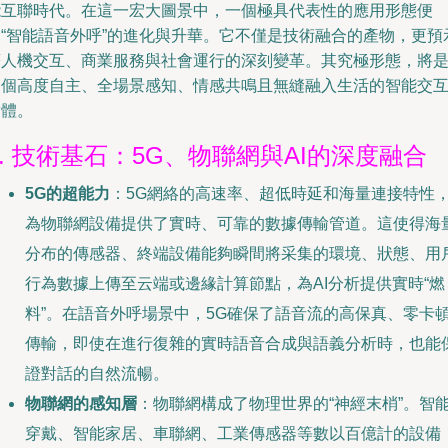
能互聯時代。在這一宏大圖景中，一個極具代表性的應用形態便
是“智能語音外呼”的進化與升華。它不僅是技術融合的產物，更預
著人機交互、商業服務與社會運行的深刻變革。其究極形態，將
一個高度自主、全場景感知、情感共鳴且無縫融入生活的智能交
實體。
1. 技術基石：5G、物聯網與AI的深度融合
5G的超能力
：5G網絡的高速率、超低時延和海量連接特性
為物聯網設備提供了實時、可靠的數據傳輸管道。這使得海
分布的傳感器、終端設備能夠瞬間將采集的環境、狀態、用
行為數據上傳至云端或邊緣計算節點，為AI分析提供實時“燃
料”。在語音外呼場景中，5G確保了語音流的高保真、零卡
傳輸，即使在進行復雜的實時語音合成與語義分析時，也能
證對話的自然流暢。
物聯網的感知層
：物聯網構成了物理世界的“神經末梢”。智
穿戴、智能家居、車聯網、工業傳感器等數以百億計的設備