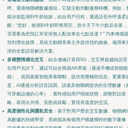
呼。通過物聯網數據感知，它能主動判斷服務時機。例如，
能冰箱監測到牛奶短缺，結合用戶日程，通過語音外呼溫柔
醒：“您好，檢測到牛奶即將用完，您今天下午六點后在家，
否需要為您預訂并安排無人配送車在七點送達？” 汽車傳感
預判潛在故障，系統主動聯系車主并提供預約維修、備用車
排的全套語音解決方案。
多模態情感化交互
：結合邊緣計算與5G，交互將超越純語音
在用戶允許下，通話可結合簡易AR界面（通過手機或智能眼
鏡）、或與家庭智能屏幕聯動，提供視覺輔助信息。更重要
是，AI通過分析語音語調、語速及物聯網提供的生理數據（
可穿戴設備的心率），實時感知用戶情緒狀態，調整對話策
略，表現出共情、安慰或鼓勵，實現有溫度的交流。
高度個性化與隱私安全
：基于對用戶歷史交互數據、物聯網
為數據的持續學習，系統能為每個用戶構建獨特的數字畫像