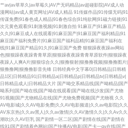
艹av|av草草久|av草莓久|AV产无码精品|av超碰影院|AV成人动
漫网站|av成人黄页网址|AV成人精品
91传媒作品|91传煤无码|91
传谋免费|91春色成人精品|91春色综合|91纯欲网|91磁力链接|91
次元黄色观看|91刺激视频|91刺激自拍
91麻豆产|91麻豆产精品
久久|91麻豆成人在线观看|91麻豆国产|91麻豆国产福利精品|91
麻豆国产福利免费片|91麻豆国产福利品精|91麻豆国产福利在
线|91麻豆国产精品91久|91麻豆国产免费
狠狠躁夜夜躁av网站
色|狠狠躁夜夜躁青青草原|狠狠躁夜夜躁青青草原软件|狠狠躁夜
夜躁人人爽A片|狠狠综合久久|狠撸狠射|狠撸撸视频|狠撸撸图片|
狠撸撸网|狠撸撸影音先锋
日韩经典中文字幕0|日韩精品|日韩精
品1区|日韩精品91|日韩精品a|日韩精品p|日韩精品tv|日韩精品v|
日韩精品成人|日韩精品大片
国产呦交系精品线|国产呦精品|国产
呦系列|国产呦在线|国产呦在线观看|国产呦在线沙发|国产尤物
91视频|国产尤物精品在线|国产尤物免费视频|国产尤物视
久久
AV电影城|久久AV电影免费|久久AV电影频道|久久av电影院|久久
AV东京热|久久av黑人|久久av激情|久久AV激情久久|久久Av久久
潮吹|久久AV巨乳
国产剧情一区二区|国产剧情在线|国产剧情在
线91|国产剧情着色网站|国产抉播AV电影|国产卡一qv在线|国产