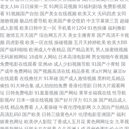
利盒子 国产精品永久 四虎av网 91美女国产 超碰久肏在线 亚州色另类 91大
老女人bb
日日操第一页
91网豆花视频
91福利剧场
免费影视观
看
91视频国产自拍
国产美女在线视频
欧美又大
无码四虎
女同
神合集在线 91亚洲情侣偷拍久久 免费91 91视频网站在线看 美女抠逼视频
激吻视频
极品性爱导航
欧美国产拳交喷奶
中文字幕第三页
超碰
成人影视
欧美日韩中文一区
手机看片1204
91色快播
福利撸影
91com看片 超碰91视觉 欧美韩美a一区精品 91夫妻网 东京热综合婷婷91 欧
院
激情五月天国产
综合网五月天
美女主播青草
国产高清不卡视
频
四虎影视
欧美一区在线
操碰视频
五月天婷婷欧美
欧美大BB
美专区综合 92免费福利社试看 美女在线 一本色道婷婷久久 爱豆传媒悟空电
国产福利啪啪
欧洲成人午夜精品
国产精品美乳
男人操蜜桃视频
无码射精网站
18成年人网站
日本高清电影网
男女啪啪午夜视频
影院 日本阿V网站视频观看 91黄色视频下载网站 丁香亚洲色五月 欧美成人
免费电影在线观看
亚洲ab
成人少妇视频导航
91国产小青蛙
国
产成年免费网站
国产视频高清在线
精品香蕉
求a片网址
麻豆tv
亚洲精品 超碰91成人 日日日干夜夜夜爽 91熟女海角 精品人妻久久中文字幕
在线观看
在线撸丝片
91草碰
国产成人激情视频
黑料吃瓜精品
偷拍
91大神合集
成人拍拍拍免费
香港伦理剧
日韩大片观看网
91cn在线视频 91做爱高清 玖玖爱资源网 尢物网站入口 精品免费国 午夜天
址
日韩免费电影
91羞羞视频
国产网站
青草全福视在线
性导航
影视AV
日本一级在线视频
国产好片浮力
91久操
国产精品成人
堂色 青青肏屄 91性感视频在线观看 日韩成人黄色免费av 91视频首页入口在
在线
精品免费看
人人看操碰
午夜伦理电影网
久久国自产拍精品
高清乱码0
国产欧美
日韩三级黄色A片
伦理电影亚洲国产
福利
线观看 国语视频在线三区 欧美综合日韩精品 91精品123 国产精品欧美九色
姬黄色网址
欧美伊人影院
丁香成人五月花
黄色网网址女
久草视
频最新网址
日韩大片在线看
久久亚洲人成
亚州色图乱伦小说
国