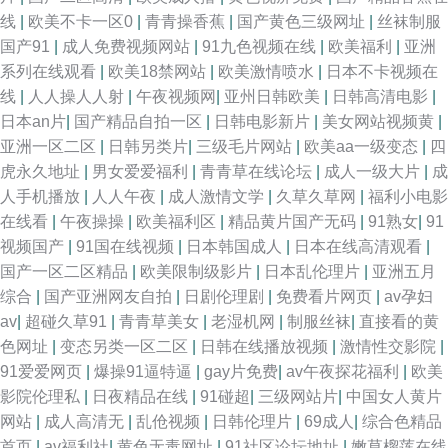
线
|
欧美不卡一区0
|
青青操香蕉
|
国产黄色三级网址
|
丝袜制服
国产91
|
成人免费视频网站
|
91九色视频在线
|
欧美福利
|
亚洲
系列在线观看
|
欧美18禁网站
|
欧美激情喷水
|
日本不卡视频在
线
|
人人操人人射
|
午夜视频网
|
亚州日韩欧美
|
日韩高清电影
|
日本an片
|
国产精品自拍一区
|
日韩电影新片
|
美女网站视频黄
|
亚洲一区二区
|
日韩另类片
|
三级毛片网站
|
欧美aa一级变态
|
四
虎永久地址
|
男女爱爱福利
|
青青草在线论坛
|
成人一级大片
|
成
人手机播放
|
人人午夜
|
成人激情文学
|
久草久草网
|
福利小电影
在线看
|
午夜操操
|
欧美福利区
|
精品黄片国产无码
|
91熟女
|
91
视频国产
|
91国在线视频
|
日本韩国成人
|
日本在线高清观看
|
国产一区二区精品
|
欧美限制级影片
|
日本乱伦理片
|
亚洲五月
综合
|
国产亚洲网友自拍
|
日剧伦理剧
|
免费看片网页
|
av孕妇
av
|
超碰久草91
|
青青草美女
|
老湿机网
|
制服丝袜
|
直接看的黄
色网址
|
变态另类一区二区
|
日韩在线播放视频
|
激情性交影院
|
91爱爱网页
|
爆操91逼特逼
|
gay片免费
|
av午夜探花福利
|
欧美
影院伦理私
|
日夜精品在线
|
91碰超
|
三级网站片
|
中国女人黄片
网站
|
成人高清无
|
乱伧视频
|
日韩伦理片
|
69成人
|
综合色精品
首页
|
av福利社
|
黄色无毒网址
|
91社区论坛地址
|
嫩草榴莲在线