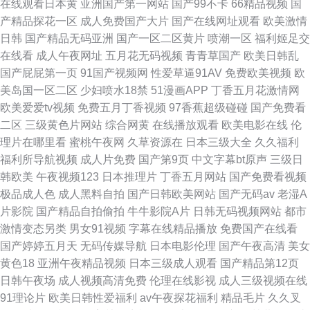
在线观看日本黄
亚洲国产第一网站
国产99不卡
66精品视频
国
产精品探花一区
成人免费国产大片
国产在线网址观看
欧美激情
日韩
国产精品无码亚洲
国产一区二区黄片
喷潮一区
福利姬足交
在线看
成人午夜网址
五月花无码视频
青青草国产
欧美日韩乱
国产屁屁第一页
91国产视频网
性爱草逼91AV
免费欧美视频
欧
美岛国一区二区
少妇喷水18禁
51漫画APP
丁香五月花激情网
欧美爱爱tv视频
免费五月丁香视频
97香蕉超级碰碰
国产免费看
二区
三级黄色片网站
综合网黄
在线播放观看
欧美电影在线
伦
理片在哪里看
蜜桃午夜网
久草资源在
日本三级大全
久久福利
福利所导航视频
成人片免费
国产第9页
中文字幕bt原声
三级日
韩欧美
午夜视频123
日本推理片
丁香五月网站
国产免费看视频
极品成人色
成人黑料自拍
国产日韩欧美网站
国产无码av
老湿A
片影院
国产精品自拍偷拍
牛牛影院A片
日韩无码视频网站
都市
激情变态另类
男女91视频
字幕在线精品播放
免费国产在线看
国产婷婷五月天
无码传媒导航
日本电影伦理
国产午夜高清
美女
黄色18
亚洲午夜精品视频
日本三级成人观看
国产精品第12页
日韩午夜场
成人视频高清免费
伦理在线影视
成人三级视频在线
91理论片
欧美日韩性爱福利
av午夜探花福利
精品毛片
久久叉