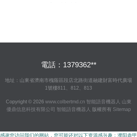
率提升與成本優化
電話：1379362**
地址：山東省濟南市槐蔭區段店北路街道融建財富時代廣場
1號樓811、812、813
Copyright © 2026
www.colbertmd.cn
智能語音機器人
山東
優鼎信息科技有限公司
智能語音機器人
版權所有
Sitemap
感谢您访问我们的网站，您可能还对以下资源感兴趣：濮阳盎甲