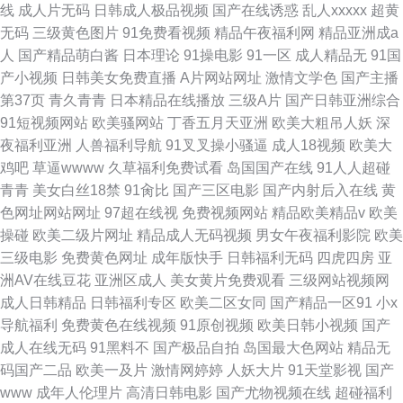
线
成人片无码
日韩成人极品视频
国产在线诱惑
乱人xxxxx
超黄
无码
三级黄色图片
91免费看视频
精品午夜福利网
精品亚洲成a
人
国产精品萌白酱
日本理论
91操电影
91一区
成人精品无
91国
产小视频
日韩美女免费直播
A片网站网址
激情文学色
国产主播
第37页
青久青青
日本精品在线播放
三级A片
国产日韩亚洲综合
91短视频网站
欧美骚网站
丁香五月天亚洲
欧美大粗吊人妖
深
夜福利亚洲
人兽福利导航
91叉叉操小骚逼
成人18视频
欧美大
鸡吧
草逼wwww
久草福利免费试看
岛国国产在线
91人人超碰
青青
美女白丝18禁
91肏比
国产三区电影
国产内射后入在线
黄
色网址网站网址
97超在线视
免费视频网站
精品欧美精品v
欧美
操碰
欧美二级片网址
精品成人无码视频
男女午夜福利影院
欧美
三级电影
免费黄色网址
成年版快手
日韩福利无码
四虎四房
亚
洲AV在线豆花
亚洲区成人
美女黄片免费观看
三级网站视频网
成人日韩精品
日韩福利专区
欧美二区女同
国产精品一区91
小x
导航福利
免费黄色在线视频
91原创视频
欧美日韩小视频
国产
成人在线无码
91黑料不
国产极品自拍
岛国最大色网站
精品无
码国产二品
欧美一及片
激情网婷婷
人妖大片
91天堂影视
国产
www
成年人伦理片
高清日韩电影
国产尤物视频在线
超碰福利