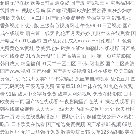
超碰无码在线
欧美日韩高清免费
国产激情视频三区
宅男福利在
线播放
91视频污导航
国产啪亚洲国
欧美性爱密臀
疯狂少妇喷
潮
欧美肏屄一区二区
国产乱伦免费观看
偷拍草草草
97狠狠插
香蕉视频下载污版
三级黄色视频网址
午夜99
91日逼视频
国产
成在线观看
萌白酱一线天
乱伦五月天婷婷
美腿丝袜在线观看
国
产精品3p
91综合碰
国产乱女乱
成人xxxxx
日韩伦理片
91色爱
免费黄色av网址
欧美肥老妇
欧美在线tv
加勒比在线视屏
国产美
女在线免费
91香蕉污APP
国产高清自拍一区
第一页草草影院
韩日成人
精品福利
91天堂一区二区
日韩a级电影
国产二区高清
国产www视频
国产粉嫩
国产男女猛视频
91社在线看
欧美日韩
黄色片
变态另态另类2
91李宗精品
黑丝袜自慰喷水
乱伦五月
国
产无码网站
三级无毒免费
青青草51
91丝袜在线
91九色在线观
看
91插
成人中文字幕免费
成年人网站视频
免费在线影院
日本
欧美第一页
国产ts在线观看
午夜影院国产在线
91操在线观看
日
韩在线播放视频
成人大片一级天天
内射性爱网址大全
欧美社区
第一页
欧美在线视频播放
91视频污污污
超碰在线公开
AV蜜桃
吃瓜
日本欧美在线看
国产精选免费视频
国产精品91视频
69热
最新网址
无码白丝强行免费
激情影院日韩
久草123
福利欧美在