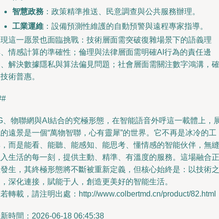
智慧政務
：政策精準推送、民意調查與公共服務辦理。
工業運維
：設備預測性維護的自動預警與遠程專家指導。
實現這一愿景也面臨挑戰：技術層面需突破復雜場景下的語義理
解、情感計算的準確性；倫理與法律層面需明確AI行為的責任邊
界、解決數據隱私與算法偏見問題；社會層面需關注數字鴻溝，
保技術普惠。
##
5G、物聯網與AI結合的究極形態，在智能語音外呼這一載體上，
現的遠景是一個“萬物智聯，心有靈犀”的世界。它不再是冰冷的工
具，而是能看、能聽、能感知、能思考、懂情感的智能伙伴，無
融入生活的每一刻，提供主動、精準、有溫度的服務。這場融合
在發生，其終極形態將不斷被重新定義，但核心始終是：以技術
力，深化連接，賦能于人，創造更美好的智能生活。
若轉載，請注明出處：http://www.colbertmd.cn/product/82.html
新時間：2026-06-18 06:45:38