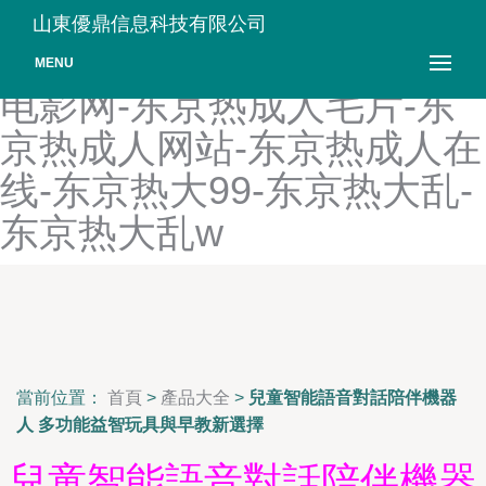
东京热不卡-东京热成人AⅤ-
山東優鼎信息科技有限公司
东京热成人电影-东京热成人
MENU
电影网-东京热成人毛片-东
京热成人网站-东京热成人在
线-东京热大99-东京热大乱-
东京热大乱w
當前位置：
首頁
>
產品大全
>
兒童智能語音對話陪伴機器
人 多功能益智玩具與早教新選擇
兒童智能語音對話陪伴機器