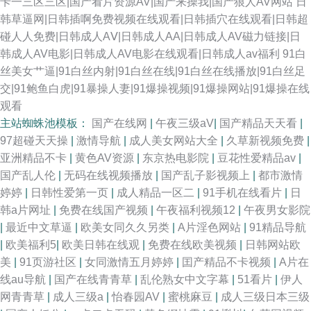
卡一三区三区|国产看片资源AV|国产来操我|国产狼人AV网站
日
韩草逼网|日韩插啊免费视频在线观看|日韩插穴在线观看|日韩超
碰人人免费|日韩成人AⅤ|日韩成人AA|日韩成人AV磁力链接|日
韩成人AV电影|日韩成人AV电影在线观看|日韩成人av福利
91白
丝美女艹逼|91白丝内射|91白丝在线|91白丝在线播放|91白丝足
交|91鲍鱼白虎|91暴操人妻|91爆操视频|91爆操网站|91爆操在线
观看
主站蜘蛛池模板：
国产在线网
|
午夜三级aV
|
国产精品天天看
|
97超碰天天操
|
激情导航
|
成人美女网站大全
|
久草新视频免费
|
亚洲精品不卡
|
黄色AV资源
|
东京热电影院
|
豆花性爱精品av
|
国产乱人伦
|
无码在线视频播放
|
国产乱子影视频上
|
都市激情
婷婷
|
日韩性爱第一页
|
成人精品一区二
|
91手机在线看片
|
日
韩a片网址
|
免费在线国产视频
|
午夜福利视频12
|
午夜男女影院
|
最近中文草逼
|
欧美女同久久另类
|
A片淫色网站
|
91精品导航
|
欧美福利5
|
欧美日韩在线观
|
免费在线欧美视频
|
日韩网站欧
美
|
91页游社区
|
女同激情五月婷婷
|
囯产精品不卡视频
|
A片在
线au导航
|
国产在线青青草
|
乱伦熟女中文字幕
|
51看片
|
伊人
网青青草
|
成人三级a
|
怡春园AV
|
蜜桃麻豆
|
成人三级日本三级