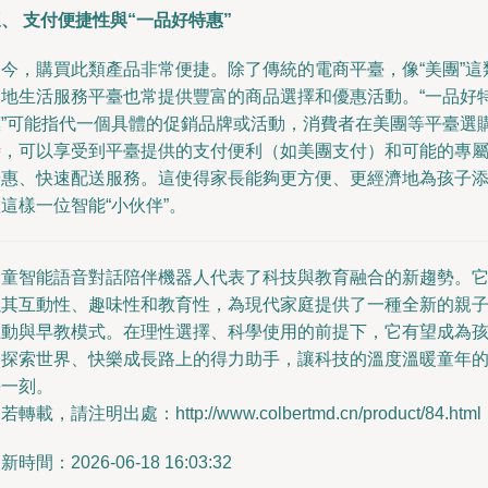
、 支付便捷性與“一品好特惠”
如今，購買此類產品非常便捷。除了傳統的電商平臺，像“美團”這
本地生活服務平臺也常提供豐富的商品選擇和優惠活動。“一品好
惠”可能指代一個具體的促銷品牌或活動，消費者在美團等平臺選
時，可以享受到平臺提供的支付便利（如美團支付）和可能的專
優惠、快速配送服務。這使得家長能夠更方便、更經濟地為孩子
這樣一位智能“小伙伴”。
兒童智能語音對話陪伴機器人代表了科技與教育融合的新趨勢。
以其互動性、趣味性和教育性，為現代家庭提供了一種全新的親
互動與早教模式。在理性選擇、科學使用的前提下，它有望成為
子探索世界、快樂成長路上的得力助手，讓科技的溫度溫暖童年
每一刻。
若轉載，請注明出處：http://www.colbertmd.cn/product/84.html
新時間：2026-06-18 16:03:32