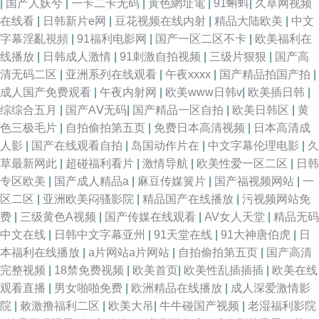
|
国产人妖兮
|
一卡二卡无码
|
黃色網址電
|
91蝌蚪
|
久草网视频
在线看
|
日韩新片e网
|
豆花视频在线内射
|
精品大陆欧美
|
中文
字幕淫亂視頻
|
91福利电影网
|
国产一区二区不卡
|
欧美福利在
线播放
|
日韩成人激情
|
91刺激自拍视频
|
三级片狠狠
|
国产高
清无码二区
|
亚洲系列在线观看
|
午夜xxxx
|
国产精品拍国产拍
|
成人国产免费观看
|
午夜内射网
|
欧美www日韩v
|
欧美插日韩
|
综综合五月
|
国产AⅤ无码
|
国产精品一区自拍
|
欧美日韩区
|
黄
色三极毛片
|
自拍偷拍第五页
|
免费日本高清视频
|
日本高清成
人影
|
国产在线观看自拍
|
岛国动作片在
|
中文字幕伦理电影
|
久
草最新网此
|
超碰福利看片
|
激情导航
|
欧美性爱一区二区
|
日韩
专区欧美
|
国产成人精品a
|
麻豆传媒簧片
|
国产福视频网站
|
一
区二区
|
亚洲欧美闷骚影院
|
精品国产在线播放
|
污视频网站免
费
|
三级黄色A视频
|
国产传媒在线观看
|
AV女人天堂
|
精品无码
中文在线
|
日韩中文字幕亚州
|
91天堂在线
|
91大神唐伯虎
|
日
本福利在线播放
|
a片网站a片网站
|
自拍偷拍第五页
|
国产高清
完整视频
|
18禁免费视频
|
欧美首页
|
欧美性乱插插插
|
欧美在线
观看直播
|
男女啪啪免费
|
欧洲精品在线播放
|
成人深爱激情影
院
|
敕激撸福利二区
|
欧美大吊
|
牛牛碰国产视频
|
老湿福利影院