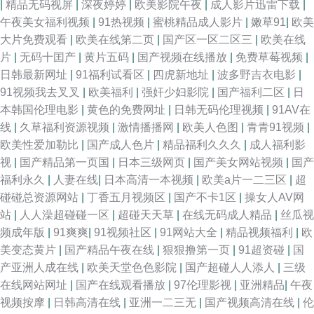
|
精品无码视屏
|
深夜婷婷
|
欧美影院午夜
|
成人影片迅雷下载
|
午夜美女福利视频
|
91热视频
|
蜜桃精品成人影片
|
嫩草91
|
欧美
大片免费观看
|
欧美在线第二页
|
国产区一区二区三
|
欧美在线
片
|
无码十囯产
|
黄片五码
|
国产视频在线播放
|
免费草莓视频
|
日韩最新网址
|
91福利试看区
|
四虎新地址
|
波多野吉衣电影
|
91视频我去叉叉
|
欧美福利
|
强奸少妇影院
|
国产福利二区
|
日
本韩国伦理电影
|
黄色的免费网址
|
日韩无码伦理视频
|
91AV在
线
|
久草福利资源视频
|
激情播播网
|
欧美人色图
|
青青91视频
|
欧美性爱加勒比
|
国产成人色片
|
精品福利久久久
|
成人福利影
视
|
国产精品第一页国
|
日本三级网页
|
国产美女网站视频
|
国产
福利永久
|
人妻在线
|
日本高清一本视频
|
欧美a片一二三区
|
超
碰碰总资源网站
|
丁香五月视频区
|
国产不卡1区
|
操女人AV网
站
|
人人澡超碰碰一区
|
超碰天天草
|
在线无码成人精品
|
丝瓜视
频成年版
|
91爽爽
|
91视频社区
|
91网站大全
|
精品视频福利
|
欧
美变态黄片
|
国产精品午夜在线
|
狠狠撸第一页
|
91超资碰
|
国
产亚洲人成在线
|
欧美天堂色色影院
|
国产超碰人人添人
|
三级
在线网站网址
|
国产在线观看播放
|
97伦理影视
|
亚洲精品
|
午夜
视频按摩
|
日韩高清在线
|
亚洲一二三无
|
国产视频高清在线
|
伦