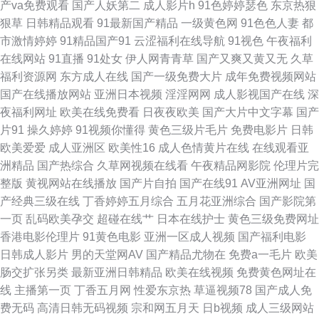
产va免费观看
国产人妖第二
成人影片h
91色婷婷瑟色
东京热狠
狠草
日韩精品观看
91最新国产精品
一级黄色网
91色色人妻
都
TV 熟女一区二区 91av在线导航丝袜 东京热乱文 日韩A片一区二区免费 啊v
市激情婷婷
91精品国产91
云涩福利在线导航
91视色
午夜福利
在线网站
91直播
91处女
伊人网青青草
国产又爽又黄又无
久草
视频免费在线观看 天美人人插 91制片场性爱视频 久久福利影业 自拍九区 超
福利资源网
东方成人在线
国产一级免费大片
成年免费视频网站
国产在线播放网站
亚洲日本视频
淫淫网网
成人影视国产在线
深
碰成人网 91老师片黄网站 麻豆探花 91爱啪啪 肏屄社区 免费AV不卡 69麻豆
夜福利网址
欧美在线免费看
日夜夜欧美
国产大片中文字幕
国产
片91
操久婷婷
91视频你懂得
黄色三级片毛片
免费电影片
日韩
岛国成人在线不卡 日日夜夜內射 91在线观看免费 欧美日韩色五月 av人人爱
欧美爱爱
成人亚洲区
欧美性16
成人色情黄片在线
在线观看亚
洲精品
国产热综合
久草网视频在线看
午夜精品网影院
伦理片完
日韩欧美Aⅴ综合网 草莓丝瓜西瓜小视频 亚洲色天堂网 国产91免费在线视频
整版
黄视网站在线播放
国产片自拍
国产在线91
AV亚洲网址
国
产经典三级在线
丁香婷婷五月综合
五月花亚洲综合
国产影院第
亚洲无码不卡 肏屄网站在线 五月丁香啪啪 韩国成人网址导航 91精品视频下
一页
乱码欧美孕交
超碰在线艹
日本在线护士
黄色三级免费网址
香港电影伦理片
91黄色电影
亚洲一区成人视频
国产福利电影
载 欧美日韩色色网 91好看免费视频 国产第25页 在线看黄av免费在线 国产
日韩成人影片
男的天堂网AV
国产精品尤物在
免费a一毛片
欧美
肠交扩张另类
最新亚洲日韩精品
欧美在线视频
免费黄色网址在
精品久久中文字 午夜福利电影一区二区 日韩精品无码tv 超碰福利人人乐 免
线
主播第一页
丁香五月网
性爱东京热
草逼视频78
国产成人免
费无码
高清日韩无码视频
宗和网五月天
日b视频
成人三级网站
费观看91看片 综合瑟站 成人福利视频 首页成人免费入口 抖阴极品入口 人妻