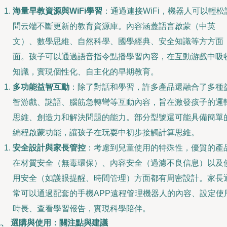
海量早教資源與WiFi學習
：通過連接WiFi，機器人可以輕松
問云端不斷更新的教育資源庫。內容涵蓋語言啟蒙（中英
文）、數學思維、自然科學、國學經典、安全知識等方方面
面。孩子可以通過語音指令點播學習內容，在互動游戲中吸
知識，實現個性化、自主化的早期教育。
多功能益智互動
：除了對話和學習，許多產品還融合了多種
智游戲、謎語、腦筋急轉彎等互動內容，旨在激發孩子的邏
思維、創造力和解決問題的能力。部分型號還可能具備簡單
編程啟蒙功能，讓孩子在玩耍中初步接觸計算思維。
安全設計與家長管控
：考慮到兒童使用的特殊性，優質的產
在材質安全（無毒環保）、內容安全（過濾不良信息）以及
用安全（如護眼提醒、時間管理）方面都有周密設計。家長
常可以通過配套的手機APP遠程管理機器人的內容、設定使
時長、查看學習報告，實現科學陪伴。
二、 選購與使用：關注點與建議