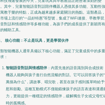
在科技飛速發展的今天，兒童玩具與早教產品正經歷著深刻的變
革。其中，兒童智能語音對話陪伴機器人憑借其多功能、互動性
和寓教于樂的特點，正成為越來越多家庭關注的熱點。這類產品
市場上流行的“一品好特惠”等型號，集成了WiFi連接、早教學習
語音對話和情感陪伴等多種功能，為孩子們的成長提供了新穎而
趣的輔助工具。
一、 核心功能：不止是玩具，更是學習伙伴
這類智能機器人通常具備以下核心功能，滿足了兒童成長中的多
需求：
智能語音對話與情感陪伴
：內置先進的語音識別與合成技術
機器人能夠與孩子進行自然流暢的對話。它可以回答孩子的“
萬個為什么”，講故事、唱兒歌，甚至在孩子感到孤單時給予
慰和鼓勵。這種互動模式不僅能鍛煉孩子的語言表達和溝通
力，更能提供一種穩定的情感陪伴，緩解獨生子女或父母忙
時的孤獨感。