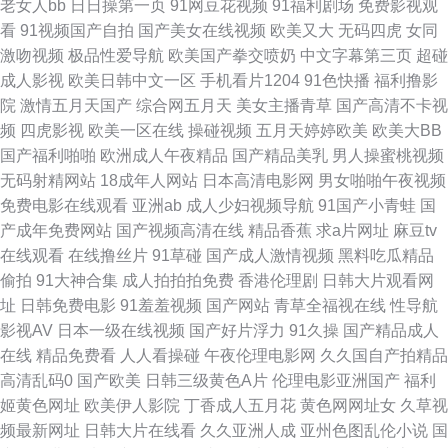
老女人bb
日日操第一页
91网豆花视频
91福利剧场
免费影视观
看
91视频国产自拍
国产美女在线视频
欧美又大
无码四虎
女同
神合集在线 91亚洲情侣偷拍久久 免费91 91视频网站在线看 美女抠逼视频
激吻视频
极品性爱导航
欧美国产拳交喷奶
中文字幕第三页
超碰
成人影视
欧美日韩中文一区
手机看片1204
91色快播
福利撸影
91com看片 超碰91视觉 欧美韩美a一区精品 91夫妻网 东京热综合婷婷91 欧
院
激情五月天国产
综合网五月天
美女主播青草
国产高清不卡视
频
四虎影视
欧美一区在线
操碰视频
五月天婷婷欧美
欧美大BB
美专区综合 92免费福利社试看 美女在线 一本色道婷婷久久 爱豆传媒悟空电
国产福利啪啪
欧洲成人午夜精品
国产精品美乳
男人操蜜桃视频
无码射精网站
18成年人网站
日本高清电影网
男女啪啪午夜视频
影院 日本阿V网站视频观看 91黄色视频下载网站 丁香亚洲色五月 欧美成人
免费电影在线观看
亚洲ab
成人少妇视频导航
91国产小青蛙
国
产成年免费网站
国产视频高清在线
精品香蕉
求a片网址
麻豆tv
亚洲精品 超碰91成人 日日日干夜夜夜爽 91熟女海角 精品人妻久久中文字幕
在线观看
在线撸丝片
91草碰
国产成人激情视频
黑料吃瓜精品
偷拍
91大神合集
成人拍拍拍免费
香港伦理剧
日韩大片观看网
91cn在线视频 91做爱高清 玖玖爱资源网 尢物网站入口 精品免费国 午夜天
址
日韩免费电影
91羞羞视频
国产网站
青草全福视在线
性导航
影视AV
日本一级在线视频
国产好片浮力
91久操
国产精品成人
堂色 青青肏屄 91性感视频在线观看 日韩成人黄色免费av 91视频首页入口在
在线
精品免费看
人人看操碰
午夜伦理电影网
久久国自产拍精品
高清乱码0
国产欧美
日韩三级黄色A片
伦理电影亚洲国产
福利
线观看 国语视频在线三区 欧美综合日韩精品 91精品123 国产精品欧美九色
姬黄色网址
欧美伊人影院
丁香成人五月花
黄色网网址女
久草视
频最新网址
日韩大片在线看
久久亚洲人成
亚州色图乱伦小说
国
日韩毛片网址 91国自产啪 91资源在线播放 福利网址导航亚洲AV 另类深喉