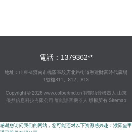
電話：1379362**
地址：山東省濟南市槐蔭區段店北路街道融建財富時代廣場
1號樓811、812、813
Copyright © 2026
www.colbertmd.cn
智能語音機器人
山東
優鼎信息科技有限公司
智能語音機器人
版權所有
Sitemap
感谢您访问我们的网站，您可能还对以下资源感兴趣：濮阳盎甲