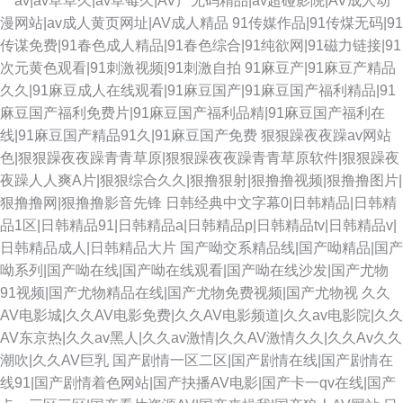
艹av|av草草久|av草莓久|AV产无码精品|av超碰影院|AV成人动
漫网站|av成人黄页网址|AV成人精品
91传媒作品|91传煤无码|91
传谋免费|91春色成人精品|91春色综合|91纯欲网|91磁力链接|91
次元黄色观看|91刺激视频|91刺激自拍
91麻豆产|91麻豆产精品
久久|91麻豆成人在线观看|91麻豆国产|91麻豆国产福利精品|91
麻豆国产福利免费片|91麻豆国产福利品精|91麻豆国产福利在
线|91麻豆国产精品91久|91麻豆国产免费
狠狠躁夜夜躁av网站
色|狠狠躁夜夜躁青青草原|狠狠躁夜夜躁青青草原软件|狠狠躁夜
夜躁人人爽A片|狠狠综合久久|狠撸狠射|狠撸撸视频|狠撸撸图片|
狠撸撸网|狠撸撸影音先锋
日韩经典中文字幕0|日韩精品|日韩精
品1区|日韩精品91|日韩精品a|日韩精品p|日韩精品tv|日韩精品v|
日韩精品成人|日韩精品大片
国产呦交系精品线|国产呦精品|国产
呦系列|国产呦在线|国产呦在线观看|国产呦在线沙发|国产尤物
91视频|国产尤物精品在线|国产尤物免费视频|国产尤物视
久久
AV电影城|久久AV电影免费|久久AV电影频道|久久av电影院|久久
AV东京热|久久av黑人|久久av激情|久久AV激情久久|久久Av久久
潮吹|久久AV巨乳
国产剧情一区二区|国产剧情在线|国产剧情在
线91|国产剧情着色网站|国产抉播AV电影|国产卡一qv在线|国产