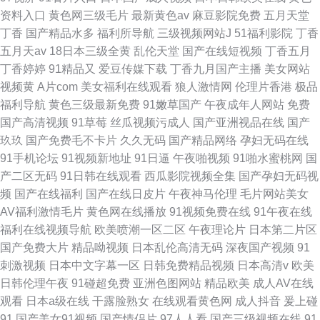
资料入口
黄色网三级毛片
最新黄色av
麻豆影院免费
五月天堂
丁香
国产精品水多
福利所导航
三级视频网站J
51福利影院
丁香
五月天av
18日本三级全黄
乱伦天堂
国产在线短视频
丁香五月
丁香婷婷
91精品又
爱豆传媒下载
丁香九月国产主播
美女网站
视频黄
A片com
美女福利在线观看
狼人激情网
伦理片香港
极品
福利导航
黄色三级最新免费
91嫩草国产
午夜成年人网站
免费
国产高清视频
91草莓
丝瓜视频污成人
国产亚洲视品在线
国产
玖玖
国产免费毛不卡片
久久无码
国产精品网络
孕妇无码在线
91手机论坛
91视频新地址
91日逼
午夜啪视频
91啪水蜜桃网
国
产二区无码
91日韩在线观看
西瓜影院视频全集
国产孕妇无码视
频
国产在线福利
国产在线日皮片
午夜神马伦理
毛片网站美女
AV福利激情毛片
黄色网在线播放
91视频免费在线
91午夜在线
福利在线视频导航
欧美喷潮一区二区
午夜理论片
日本第二片区
国产免费大片
精品呦视频
日本乱伦高清无码
深夜国产视频
91
刺激视频
日本中文字幕一区
日韩免费精品视频
日本高清v
欧美
日韩伦理午夜
91碰超免费
亚洲色图网站
精品欧美
成人AV在线
观看
日本a级在线
干露脸熟女
在线观看黄色网
成人抖音
爰上碰
91
国产美女91视频
国产情侣片
97人人看
国产三级视频在线
91