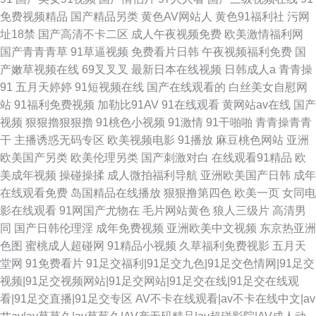
免费视频精品
国产精品另类
黄色AV网站人
黄色91福利社
污网
址18禁
国产高清不卡二区
成人午夜视频免费
欧美激情福利网
国产青青青草
91草逼视频
免费看片日韩
午夜视频福利免费
国
产嫩草视频在线
69叉叉叉
最新日本在线视频
日韩成人a
青青操
91
五月天婷婷
91短视频在线
国产在线观看的
白丝美女自慰网
站
91福利免费视频
加勒比91AV
91在线观看
黄网站av在线
国产
视频
狠狠擼狠狠擼
91桃色小视频
91激情
91干啪啪
青青操青青
干
主播诱惑无码专区
欧美视频电影
91播放
麻豆桃色网站
亚洲
欧美国产另类
欧美伦理另类
国产刺激对白
在线观看91精品
欧
美成年视频
操碰操揉
成人微拍福利导航
亚洲欧美国产日韩
成年
在线观看免费
岛国精品在线播放
狠狠撸第四色
欧美一页
女同电
影在线观看
91网国产尤物在
毛片网站黄色
狼人三级片
高清男
同
国产日韩伦理淫
成年免费视频
亚洲欧美中文视频
东京热亚洲
色图
蜜桃成人超碰网
91精品小视频
久草福利免费视影
五月天
堂网
91免费看片
91足交福利|91足交九色|91足交色情网|91足交
视频|91足交视频网站|91足交网站|91足交在线|91足交在线观
看|91足交直播|91足交专区
AV不卡在线观看|av不卡在线中文|av