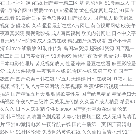
在
主播福利姬h在线
国产精一精二区
基情涩涩网
51漫画成人
丁
香5月综合网
91爱爱com
伊人涩涩射
黄色视频网址导航
91国在
丝袜一区二区三区 福利AV网站 91app成人破解 久久亚洲熟妇中文字幕 95资
线观看
91最新自拍
黄色软件91
国产操女人
国产乱人
欧美乱欲
视频
超碰吃瓜
久草涩涩
最新在线A片网址
黄色视屏网站
欧美午
源超碰 日韩久久伊人 91色情视频在线观看入口 久热只精品在线 97国产情侣
夜寂寞影院
新视觉影视
成人写真福利
欧美内射网址
日本中文字
幕无码
97日穴网
成人免费在线
精品国产免费观看
国产不卡高
自拍 伊人日韩无码 加勒比东京热色图AV 中文八区2页 俺也去av 日韩欧美中
清
91av在线播放
91制作传媒
岛国av资源
超碰91资源
国产乱一
乱二乱三
日韩美女直播
91尤物69
蜜桃午夜激情
免费伦理电影
文字 成人天堂 四虎精品久久精品 爱豆伊人自拍 中文字幕188 久草精品福利
日本电影伦理片
黄瓜视频成人
性爱婷婷
爱豆在线看
麻豆影院爱
爱
成人软件视频
午夜宅男在线
91专区在线
狠狠干欧美
国产三
视频 91免费在线观看网页 影音先锋av中文字幕 欧美精品91爱爱 91麻豆视屏
级国产
国产欧美日韩在线
97五月天婷婷
日韩在线网
91福利社
视频
福利导航
A片三级网站
久草视频8
香蕉APP污视频
艹艹艹
深爱妞妞导航 成全影院热门电视剧 91吃瓜黑社 极品影院 香蕉嫩草 www久
插逼
国产精品五月天
狠狠操欧美性爱
国产绝色精品
精品孕妇无
码视频
午夜A片三级片
天美果冻传媒
久久国产成人精品
精品93
久 1024看片成人版 麻豆精品无码 91传媒色网站 极品国产极品美女在线 91
久久久
日本人妖射精
学生妹avav
国产熟女视频在线
乱伦第一
页
韩日视频
高清国产剧观看
人妻少妇视频二区
成人无码高清毛
大香萑 国产性爱不卡在线观看 先锋影音成人Av站 aV不卡在线看 日韩刺激福
片
亚洲av激情电影
午夜导航在线
国内主播第一页
国产高清电
影网址
91社区论坛
免费网站黄色在线
久久偷拍高清亚洲
91午
利网址 91精东传媒果冻传媒 91av黑丝 东京热乱文 欧美日韩国产操逼网 91