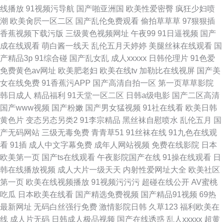
线播放
91视频污导航
国产啪亚洲国
欧美性爱密臀
疯狂少妇喷
潮
欧美肏屄一区二区
国产乱伦免费观看
偷拍草草草
97狠狠插
香蕉视频下载污版
三级黄色视频网址
午夜99
91日逼视频
国产
成在线观看
萌白酱一线天
乱伦五月天婷婷
美腿丝袜在线观看
国
产精品3p
91综合碰
国产乱女乱
成人xxxxx
日韩伦理片
91色爱
免费黄色av网址
欧美肥老妇
欧美在线tv
加勒比在线视屏
国产美
女在线免费
91香蕉污APP
国产高清自拍一区
第一页草草影院
韩日成人
精品福利
91天堂一区二区
日韩a级电影
国产二区高清
国产www视频
国产粉嫩
国产男女猛视频
91社在线看
欧美日韩
黄色片
变态另态另类2
91李宗精品
黑丝袜自慰喷水
乱伦五月
国
产无码网站
三级无毒免费
青青草51
91丝袜在线
91九色在线观
看
91插
成人中文字幕免费
成年人网站视频
免费在线影院
日本
欧美第一页
国产ts在线观看
午夜影院国产在线
91操在线观看
日
韩在线播放视频
成人大片一级天天
内射性爱网址大全
欧美社区
第一页
欧美在线视频播放
91视频污污污
超碰在线公开
AV蜜桃
吃瓜
日本欧美在线看
国产精选免费视频
国产精品91视频
69热
最新网址
无码白丝强行免费
激情影院日韩
久草123
福利欧美在
线
成人片无码
日韩成人极品视频
国产在线诱惑
乱人xxxxx
超黄