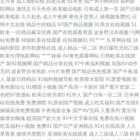
五月香
成人app在线
四虎试看
91男女
国产男小鲜肉同
福利影
院网站
激情五月天色色
欧美极品电影
日韩成人第一页
国产日韩
级片99 综合图区欧美 波多野结依 久久午夜福利专区 综合蜜桃日韩网站 92国
欧美电影
久久机热
成人午夜网
黄色天堂男人
操视频免费91
日
韩中文在线
精品中的精品
97国产精品视频
91美女在线视频
51
产区 九九精品免费视频 亚洲黄色hfh 91网址 久久草网站在线 91手机在线视
欧美
一区精品麻豆经典
国产在线观看资源
波多野洁衣视频
污网
站免费看
特级欧美在线观看
自拍视频91
91艹艹
久草网在线
18
频 日韩欧美亚洲日韩成人 91蜜桃在线看 日韩无码高清一区 av首页在线 婷婷
福利影院
老司机蜜桃在线
成人精品一区二区
韩日爆乳无码三级
欧美伦理电影网站
艹艹操操
AV黄色观看网站
日韩欧美在线国
激情激情 国产精品成 最新浮力网址公 极品AV福利精品 91传媒真人视频 激
产
新91视频网
国产精品分类在线
97午夜福利视频
岛国AV动作
无码
波多野吉依电影
小h片免费
国产精品色色视屏
国产午夜成
情文学人妻中文字幕 91伊人极品自拍 日韩国产成人久久色 豆花二区 伊人久
人
最新日韩精品
91福利视频导航
欧美喷水影院
91爱爱视频
欧
美色图论坛
91榴莲小视频
国产高清一卡新区
国产看片资源
二
网 97人人干 九七人人操 午夜福利福利物业 91视频网站免费看 国产在线二区
色吧97资源站
欧美日韩另类0
91华人
国产日韩一区二区
日本网
站在线免费
免费潮喷
91原创国产视频
成人吃瓜福利
国产在线9
91免费在线视频观看 精东福利电影 色色的网 av人人干 久久六视频 亚洲综合
操碰高清免费视频
午夜电影全集
国产AV无码
人妻系列
爱豆传
媒倩女幽魂
超清国产剧大全
91中文字幕在线
免费在线小视频
小说网 91小视 久久精品国产露脸 一本道夜夜干 大香蕉伊人亚洲 手机看片福
吃瓜福利小视频
免费91
国产日产亚洲精品
91社在线高清
人人
草香蕉
激情另类图片
亚洲欧美在线观看
成人三级成人三级
欧美
利盒子 国产精品永久 四虎av网 91美女国产 超碰久肏在线 亚州色另类 91大