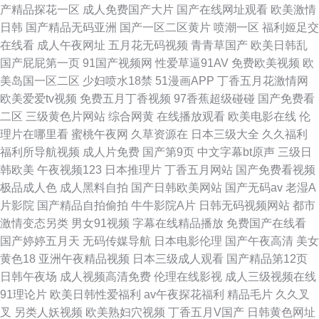
产精品探花一区
成人免费国产大片
国产在线网址观看
欧美激情
日韩
国产精品无码亚洲
国产一区二区黄片
喷潮一区
福利姬足交
在线看
成人午夜网址
五月花无码视频
青青草国产
欧美日韩乱
国产屁屁第一页
91国产视频网
性爱草逼91AV
免费欧美视频
欧
美岛国一区二区
少妇喷水18禁
51漫画APP
丁香五月花激情网
欧美爱爱tv视频
免费五月丁香视频
97香蕉超级碰碰
国产免费看
二区
三级黄色片网站
综合网黄
在线播放观看
欧美电影在线
伦
理片在哪里看
蜜桃午夜网
久草资源在
日本三级大全
久久福利
福利所导航视频
成人片免费
国产第9页
中文字幕bt原声
三级日
韩欧美
午夜视频123
日本推理片
丁香五月网站
国产免费看视频
极品成人色
成人黑料自拍
国产日韩欧美网站
国产无码av
老湿A
片影院
国产精品自拍偷拍
牛牛影院A片
日韩无码视频网站
都市
激情变态另类
男女91视频
字幕在线精品播放
免费国产在线看
国产婷婷五月天
无码传媒导航
日本电影伦理
国产午夜高清
美女
黄色18
亚洲午夜精品视频
日本三级成人观看
国产精品第12页
日韩午夜场
成人视频高清免费
伦理在线影视
成人三级视频在线
91理论片
欧美日韩性爱福利
av午夜探花福利
精品毛片
久久叉
叉
另类人妖视频
欧美熟妇穴视频
丁香五月V国产
日韩黄色网址