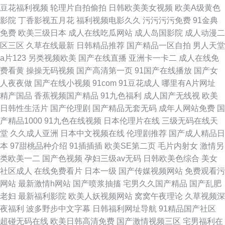
豆花福利视频
轮理片自拍偷拍
日韩欧美美女视频
欧美A级黄色
影院
丁香影视五月花
福利视频电影久久
污污污污免费
91金典
免费
欧美三级日本
成人在线吃瓜网站
成人岛国影院
成人动漫二
区三区
久草在线最新
日韩精品推荐
国产精品一区自拍
男人天堂
a片123
另类视频欧美
国产在线直播
亚洲卡一卡二
成人在线免
费看黄
操操无码视频
国产高清第一页
91国产在线播放
国产女
人夜夜做
国产在线小视频
91com
91豆花成人
哪里有A片网址
精产国品
香蕉视频国产精品
91九色福利
成人国产无线视
欧美
日韩性生活片
国产伦理剧
国产精品无套无码
成年人网站免费
国
产精品1000
91九色在线视频
日本伦理片在线
三级无码在线天
堂
久久成人亚洲
日本中文视频在线
伦理剧推荐
国产成人精品日
本
97甜桃品种介绍
91插插插
欧美SE第二页
毛片内射女
激情另
类欧美一二
国产色视频
孕妇三级av无码
日韩欧美色综合
美女
社区成人
在线免费看片
日本一级
国产传媒视频网站
免费观看污
网站
最新激情h网站
国产喷浆抽搐
宅男久久国产精品
国产乱肥
老妇
最新福利影院
欧美人妖视频网站
窝窝午夜理论
久草视频深
夜福利
波多野步中文字幕
日韩福利网址导航
91精品国产社区
超碰无码在线
欧美日韩高清免费
国产激情视频三区
宅男福利在