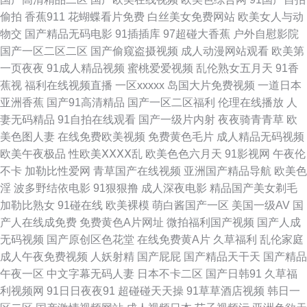
偷拍
香蕉911
花蝴蝶看片免费
白丝美女免费网站
欧美女人与动
影音AV先锋色库 97在线超碰久热 免费色片 伊人AV影视 91素人约啪系列 男
物交
国产精品无码电影
91插插库
97超碰大香蕉
户外自慰影院
国产一区二区二区
国产偷窥盗摄视频
成人动漫网站观看
欧美第
人天堂色91N 91cn入口 av黑料在线 亚洲伊人大香蕉 97福利免费视频 精品
一页夜夜
91成人精品视频
蜜桃爱爱视频
乱伦熟女五月天
91香
蕉视
福利在线视频直播
一区xxxxx
岛国大片免费视频
一道日本
国自产无码视频 婷婷久久性爱精品 91蜜桃伊人在线播放 国产操小浪穴AV片
亚洲香蕉
国产91高清精品
国产一区二区福利
伦理在线播放
人
妻无码精品
91自拍在线观看
国产一级片内射
夜夜骑青青草
欧
伪娘自蔚 91午夜电影院 欧美成人黄色网址 色鬼网站导航 91吃瓜麻豆观看
美色图人妻
在线免费欧美视频
免费黄色毛片
成人精品无码视频
欧美午夜极品
性欧美ⅩⅩⅩⅩ乱
欧美色色六月天
91影视网
午夜伦
91秒拍福利视频 AY视频资源在线 超碰日韩 东方四虎私人影库 久久微拍福利
不卡
加勒比性爱网
青草国产在线视频
亚洲国产精品导航
欧美色
淫
波多野结依电影
91狠狠撸
成人深夜电影
精品国产美女剃毛
老司机 婷婷成人综合网 影音先锋在线视频婷婷 91网址在线免费 成人自卫 欧
加勒比熟女
91碰在线
欧美裸模
萌白酱国产一区
美国一级AV
国
产人在线成免费
免费黄色A片网址
微拍福利国产视频
国产人成
美a久久 91官方传媒免费线观看 久91c 午夜男女很黄的视频 91永久免费网站
无码视频
国产原创区色花堂
在线免费黄A片
久草福利
乱伦家庭
成人午夜免费视频
人妖射精
国产屁屁
国产精品天干天
国产精品
久久社区 午夜看又粗又长又色 欧美日韩网欧美网 91国自视频 福利久久草 日
午夜一区
中文字幕无码人妻
日本不卡二区
国产日韩91
久草福
利视频网
91日日夜夜91
超碰碰天天操
91草草酒店视频
韩日一
韩毛片总汇 精品免费国 四虎院网站 91福利是看爽片 a片网站ww 黄色极品网