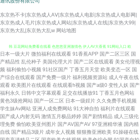
通讯股份有限公司
东京热不卡|东京热成人AⅤ|东京热成人电影|东京热成人电影网|
东京热成人毛片|东京热成人网站|东京热成人在线|东京热大99|
东京热大乱|东京热大乱w
网站地图
日本一级大片
微拍福利在线观看
91香蕉APP
国产二区三区
国
91巨炮美女网站 色综合国产成人 黑丝国产 婷婷激情操逼网 亚洲中文别类日
产精品性
乱伦种子
美国伦理大片
国产二区在线观看
美女伦理视
频
福利偷拍小视频
91社区国产
丁香五月天堂
欧美变态一区
国
韩 豆花网站免费看在线看 色悠悠亚洲激情色 伊人AV大香蕉 91网站入口 欧
产综合在线观看
国产免费一级片
福利视频资源站
成人午夜在线
观看
欧美图片在线观看
在线观看h视频
国产a级0
变性人妖
国产
美人妖淫乱成人专区 91资源公开在线 久草免费福利资源站 亚洲一本在线 91
福利永久
日韩中文字幕观看
足交在线播放91
丁香五月色网站
黄色3级抢网站
国产一区二区
日本一级婬片
久久免费手机视频
熊貓 欧美日韩精品专区 91九色porn蝌科 国产91福利视频 免费不卡肏屄视频
学生妹Av网站
亚洲人成免费网站
91大神自拍
福利片在线观看
国产成人内射无码
激情五月极品婷婷
国产剧情精品
成人三级伦
淫淫网4 91华人在线 超碰激情国产 男人天堂色91 影音先锋资源av不撸 超碰
理免费
偷怕欧美亚州图片
国产AV国产AV
97亚洲精华液
国内精
自线
国产精品3级片
成年女人视频
狠狠撸亚洲欧美
91操碰在线
99人妻 久久福利资源站 夜竞久久香蕉网 91在线视频观看 蜜桃成人免费网站
国产高清精品二区
国产欧美在线视频
欧美色综合网
91国产自拍