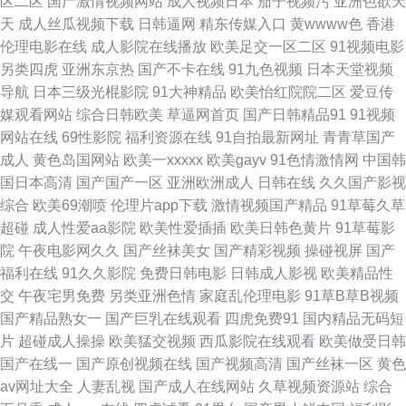
区二区
国产激情视频网站
成人视频日本
茄子视频污
亚洲色欲天
天
成人丝瓜视频下载
日韩逼网
精东传媒入口
黄wwww色
香港
站蓝莓视频 一本到无码高清 91竹菊 男人的天堂黄色A片 亚洲天堂虎六六六
伦理电影在线
成人影院在线播放
欧美足交一区二区
91视频电影
另类四虎
亚洲东京热
国产不卡在线
91九色视频
日本天堂视频
AV日韩另类 激情五月天社区 天美mv限免在线 91人妻福利精品 国产区熟女
导航
日本三级光棍影院
91大神精品
欧美怡红院院二区
爱豆传
媒观看网站
综合日韩欧美
草逼网首页
国产日韩精品91
91视频
丝袜 先锋资源网站AV 97亚洲手机在线观看 另类性爱综合 91干看片逼爽爽淫
网站在线
69性影院
福利资源在线
91自拍最新网址
青青草国产
成人
黄色岛国网站
欧美一xxxxx
欧美gayv
91色情激情网
中国韩
绳子 福利资源站 日本乱码伦500 91看片网页版 污污色色视频网站 91尤物网
国日本高清
国产国产一区
亚洲欧洲成人
日韩在线
久久国产影视
综合
欧美69潮喷
伦理片app下载
激情视频国产精品
91草莓久草
页 精品久久天堂 婷婷无码下载 91秀秀 黄色视频网久久 日韩婷婷五月 91社
超碰
成人性爱aa影院
欧美性爱插插
欧美日韩色黄片
91草莓影
院
午夜电影网久久
国产丝袜美女
国产精彩视频
操碰视屏
国产
一区 福利小视频在线观看 91传媒免费观看天堂 精品国产二区三区三州 伊人
福利在线
91久久影院
免费日韩电影
日韩成人影视
欧美精品性
交
午夜宅男免费
另类亚洲色情
家庭乱伦理电影
91草B草B视频
久久五月 www无码色图 四虎视频 97肏屄 美女又w的网站 性爱av天堂 东方
国产精品熟女一
国产巨乳在线观看
四虎免费91
国内精品无码短
片
超碰成人操操
欧美猛交视频
西瓜影院在线观看
欧美做受日韩
av黄色免费 91社视频神马 国产成人久久 欧美一区操逼 91av免费视频 精品
国产在线一
国产原创视频在线
国产视频高清
国产丝袜一区
黄色
av网址大全
人妻乱视
国产成人在线网站
久草视频资源站
综合
国产乱码久久婷婷 先锋影院资源av网 99超碰福利在线 五月婷婷社区 国产一