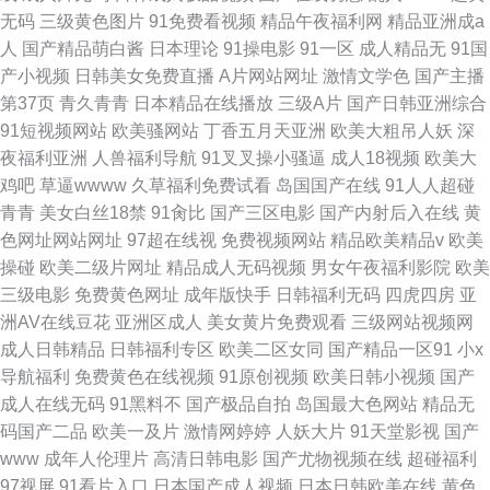
无码
三级黄色图片
91免费看视频
精品午夜福利网
精品亚洲成a
人
国产精品萌白酱
日本理论
91操电影
91一区
成人精品无
91国
产小视频
日韩美女免费直播
A片网站网址
激情文学色
国产主播
第37页
青久青青
日本精品在线播放
三级A片
国产日韩亚洲综合
91短视频网站
欧美骚网站
丁香五月天亚洲
欧美大粗吊人妖
深
夜福利亚洲
人兽福利导航
91叉叉操小骚逼
成人18视频
欧美大
鸡吧
草逼wwww
久草福利免费试看
岛国国产在线
91人人超碰
青青
美女白丝18禁
91肏比
国产三区电影
国产内射后入在线
黄
色网址网站网址
97超在线视
免费视频网站
精品欧美精品v
欧美
操碰
欧美二级片网址
精品成人无码视频
男女午夜福利影院
欧美
三级电影
免费黄色网址
成年版快手
日韩福利无码
四虎四房
亚
洲AV在线豆花
亚洲区成人
美女黄片免费观看
三级网站视频网
成人日韩精品
日韩福利专区
欧美二区女同
国产精品一区91
小x
导航福利
免费黄色在线视频
91原创视频
欧美日韩小视频
国产
成人在线无码
91黑料不
国产极品自拍
岛国最大色网站
精品无
码国产二品
欧美一及片
激情网婷婷
人妖大片
91天堂影视
国产
www
成年人伦理片
高清日韩电影
国产尤物视频在线
超碰福利
97视屏
91看片入口
日本国产成人视频
日本日韩欧美在线
黄色