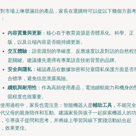
面對市場上琳瑯滿目的產品，家長在選購時可以從以下幾個方面
量：
內容質量與更新
：核心在于教育資源是否體系化、科學、正
版，以及云端內容是否能持續更新。
交互體驗
：語音識別的準確度、反應速度以及對話的自然程
是關鍵。建議優先選擇有專業語音技術背景的品牌。
安全與隱私
：確認產品在數據加密和兒童隱私保護方面是否
合標準，避免信息泄露風險。
續航與耐用性
：作為高頻使用產品，電池續航能力和機身的
固程度也很重要。
在使用過程中，家長也需注意：智能機器人是
輔助工具
，不能完
替代父母的親身陪伴和互動。建議家長與孩子一起探索機器人的
能，引導孩子提問和思考，并將線上學習與線下實踐活動結合起
來，效果更佳。