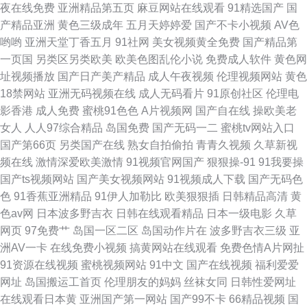
夜在线免费
亚洲精品第五页
麻豆网站在线观看
91精选国产
国
产精品亚洲
黄色三级成年
五月天婷婷爱
国产不卡小视频
AV色
视频综合大全 麻豆传媒二区 91prontv 97淫网 久久艹网网啊 四虎野音 豆花
哟哟
亚洲天堂丁香五月
91社网
美女视频黄全免费
国产精品第
一页国
另类区另类欧美
欧美色图乱伦小说
免费成人软件
黄色网
视频在线 亚洲色天堂五月丁香 九九精品成人 91成人电影 国产久久青草 91草
址视频播放
国产日产美产精品
成人午夜视频
伦理视频网站
黄色
18禁网站
亚洲无码视频在线
成人无码看片
91原创社区
伦理电
逼视频网 国产精品乱轮一区二区
影香港
成人免费
蜜桃91色色
A片视频网
国产自在线
操欧美老
女人
人人97综合精品
岛国免费
国产无码一二
蜜桃tv网站入口
国产第66页
另类国产在线
熟女自拍偷拍
青青久视频
久草新视
频在线
激情深爱欧美激情
91视频官网国产
狠狠操-91
91我要操
国产ts视频网站
国产美女视频网站
91视频成人下载
国产无码色
色
91香蕉亚洲精品
91伊人加勒比
欧美狠狠插
日韩精品高清
黄
色av网
日本波多野吉衣
日韩在线观看精品
日本一级电影
久草
网页
97免费艹
岛国一区二区
岛国动作片在
波多野吉衣三级
亚
洲AV一卡
在线免费小视频
搞黄网站在线观看
免费色情A片网扯
91资源在线视频
蜜桃视频网站
91中文
国产在线视频
福利爱爱
网址
岛国搬运工首页
伦理朋友的妈妈
丝袜女同
日韩性爱网址
在线观看日本黄
亚洲国产第一网站
国产99不卡
66精品视频
国